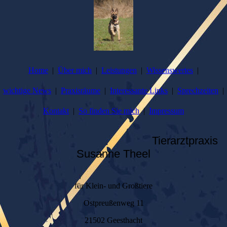
Home
Über mich
Leistungen
Wissenswertes
wichtige News
Praxisräume
Interessante Links
Sprechzeiten
Kontakt
So finden Sie mich
Impressum
Tierarztpraxis
Susanne Theel
für Klein- und Großtiere
Ostpreußenweg 11
21502 Geesthacht